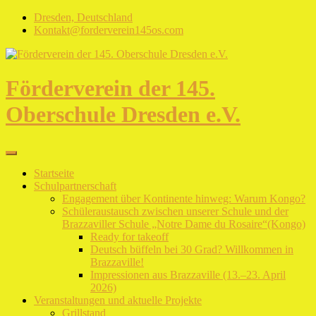
Skip
Dresden, Deutschland
to
Kontakt@forderverein145os.com
content
Förderverein der 145.
Oberschule Dresden e.V.
Startseite
Schulpartnerschaft
Engagement über Kontinente hinweg: Warum Kongo?
Schüleraustausch zwischen unserer Schule und der
Brazzaviller Schule „Notre Dame du Rosaire“(Kongo)
Ready for takeoff
Deutsch büffeln bei 30 Grad? Willkommen in
Brazzaville!
Impressionen aus Brazzaville (13.–23. April
2026)
Veranstaltungen und aktuelle Projekte
Grillstand