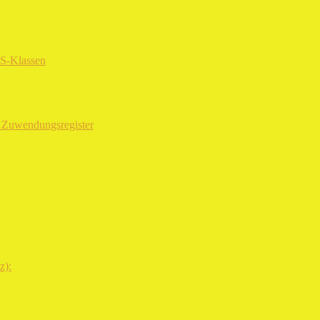
RS-Klassen
m Zuwendungsregister
z):