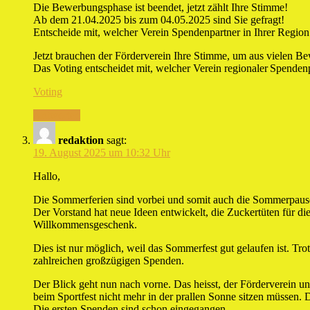
Die Bewerbungsphase ist beendet, jetzt zählt Ihre Stimme!
Ab dem 21.04.2025 bis zum 04.05.2025 sind Sie gefragt!
Entscheide mit, welcher Verein Spendenpartner in Ihrer Region
Jetzt brauchen der Förderverein Ihre Stimme, um aus vielen B
Das Voting entscheidet mit, welcher Verein regionaler Spendenp
Voting
Antworten
redaktion
sagt:
19. August 2025 um 10:32 Uhr
Hallo,
Die Sommerferien sind vorbei und somit auch die Sommerpause 
Der Vorstand hat neue Ideen entwickelt, die Zuckertüten für di
Willkommensgeschenk.
Dies ist nur möglich, weil das Sommerfest gut gelaufen ist. T
zahlreichen großzügigen Spenden.
Der Blick geht nun nach vorne. Das heisst, der Förderverein un
beim Sportfest nicht mehr in der prallen Sonne sitzen müssen.
Die ersten Spenden sind schon eingegangen.