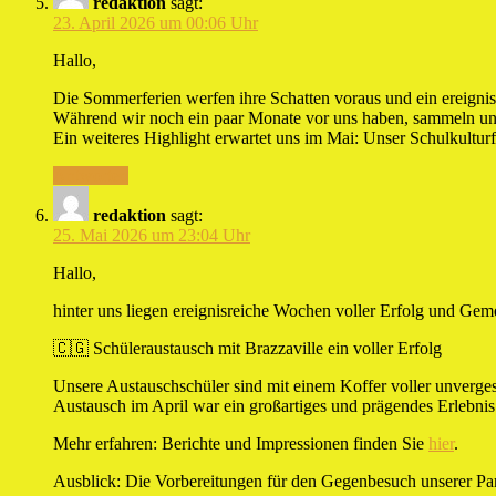
redaktion
sagt:
23. April 2026 um 00:06 Uhr
Hallo,
Die Sommerferien werfen ihre Schatten voraus und ein ereignis
Während wir noch ein paar Monate vor uns haben, sammeln unser
Ein weiteres Highlight erwartet uns im Mai: Unser Schulkulturf
Antworten
redaktion
sagt:
25. Mai 2026 um 23:04 Uhr
Hallo,
hinter uns liegen ereignisreiche Wochen voller Erfolg und Gem
🇨🇬 Schüleraustausch mit Brazzaville ein voller Erfolg
Unsere Austauschschüler sind mit einem Koffer voller unverges
Austausch im April war ein großartiges und prägendes Erlebnis f
Mehr erfahren: Berichte und Impressionen finden Sie
hier
.
Ausblick: Die Vorbereitungen für den Gegenbesuch unserer Part