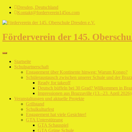
Skip
Dresden, Deutschland
to
Kontakt@forderverein145os.com
content
Förderverein der 145. Oberschul
Startseite
Schulpartnerschaft
Engagement über Kontinente hinweg: Warum Kongo?
Schüleraustausch zwischen unserer Schule und der Braz
Ready for takeoff
Deutsch büffeln bei 30 Grad? Willkommen in Braz
Impressionen aus Brazzaville (13.–23. April 2026)
Veranstaltungen und aktuelle Projekte
Grillstand
Schulkulturfest
Engagement hat viele Gesichter!
GTA Unterstützung
GTA Schauspiel
GTA Grüne Schule