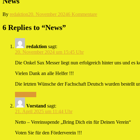
News
zu
By
redaktion
20. November 2024
6 Kommentare
News
6 Replies to “News”
redaktion
sagt:
20. November 2024 um 15:45 Uhr
Die Onkel Sax Messer liegt nun erfolgreich hinter uns und es 
Vielen Dank an alle Helfer !!!
Die letzten Wünsche der Fachschaft Deutsch wurden bestellt un
Antworten
Vorstand
sagt:
21. April 2025 um 11:44 Uhr
Netto – Vereinsspende „Bring Dich ein für Deinen Verein“
Voten Sie für den Förderverein !!!