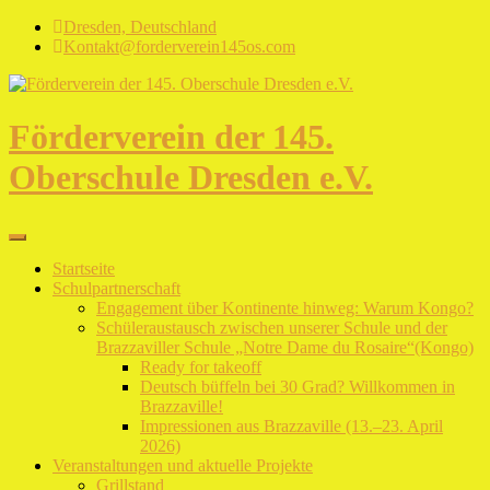
Skip
Dresden, Deutschland
to
Kontakt@forderverein145os.com
content
Förderverein der 145.
Oberschule Dresden e.V.
Startseite
Schulpartnerschaft
Engagement über Kontinente hinweg: Warum Kongo?
Schüleraustausch zwischen unserer Schule und der
Brazzaviller Schule „Notre Dame du Rosaire“(Kongo)
Ready for takeoff
Deutsch büffeln bei 30 Grad? Willkommen in
Brazzaville!
Impressionen aus Brazzaville (13.–23. April
2026)
Veranstaltungen und aktuelle Projekte
Grillstand