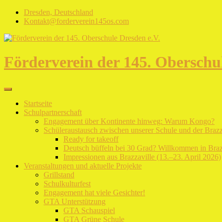
Skip
Dresden, Deutschland
to
Kontakt@forderverein145os.com
content
Förderverein der 145. Oberschul
Startseite
Schulpartnerschaft
Engagement über Kontinente hinweg: Warum Kongo?
Schüleraustausch zwischen unserer Schule und der Braz
Ready for takeoff
Deutsch büffeln bei 30 Grad? Willkommen in Braz
Impressionen aus Brazzaville (13.–23. April 2026)
Veranstaltungen und aktuelle Projekte
Grillstand
Schulkulturfest
Engagement hat viele Gesichter!
GTA Unterstützung
GTA Schauspiel
GTA Grüne Schule