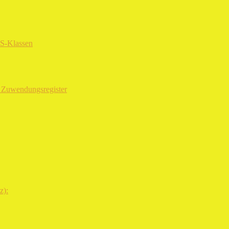
RS-Klassen
m Zuwendungsregister
z):